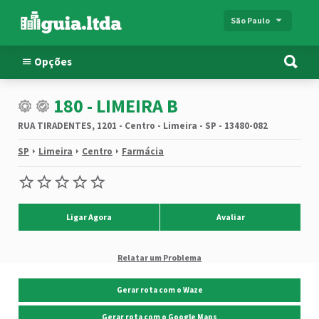
São Paulo
Opções
180 - LIMEIRA B
RUA TIRADENTES, 1201 - Centro - Limeira - SP - 13480-082
SP
Limeira
Centro
Farmácia
Ligar Agora
Avaliar
Relatar um Problema
Gerar rota com o Waze
Gerar rota com o Google Maps