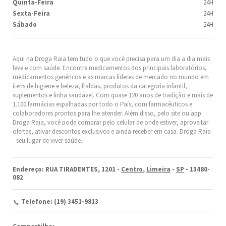
Quinta-Feira
24H
Sexta-Feira
24H
Sábado
24H
Aqui na Droga Raia tem tudo o que você precisa para um dia a dia mais
leve e com saúde. Encontre medicamentos dos principais laboratórios,
medicamentos genéricos e as marcas líderes de mercado no mundo em
itens de higiene e beleza, fraldas, produtos da categoria infantil,
suplementos e linha saudável. Com quase 120 anos de tradição e mais de
1.100 farmácias espalhadas por todo o País, com farmacêuticos e
colaboradores prontos para lhe atender. Além disso, pelo site ou app
Droga Raia, você pode comprar pelo celular de onde estiver, aproveitar
ofertas, ativar descontos exclusivos e ainda receber em casa. Droga Raia
- seu lugar de viver saúde.
Endereço: RUA TIRADENTES, 1201 -
Centro
,
Limeira
-
SP
- 13480-
082
Telefone: (19) 3451-9813