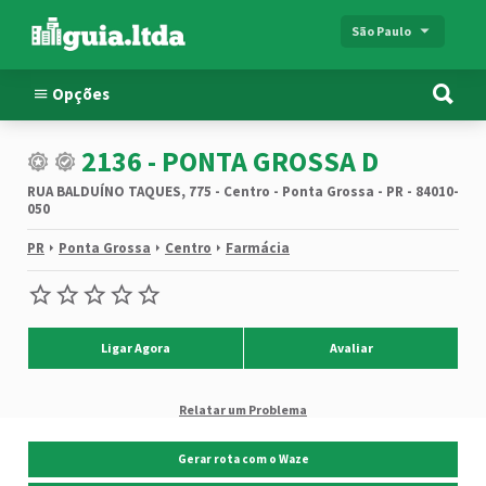
São Paulo
Opções
2136 - PONTA GROSSA D
RUA BALDUÍNO TAQUES, 775 - Centro - Ponta Grossa - PR - 84010-
050
PR
Ponta Grossa
Centro
Farmácia
Ligar Agora
Avaliar
Relatar um Problema
Gerar rota com o Waze