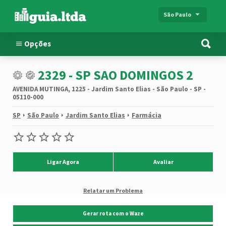
São Paulo
Opções
2329 - SP SAO DOMINGOS 2
AVENIDA MUTINGA, 1225 - Jardim Santo Elias - São Paulo - SP -
05110-000
SP
São Paulo
Jardim Santo Elias
Farmácia
Ligar Agora
Avaliar
Relatar um Problema
Gerar rota com o Waze