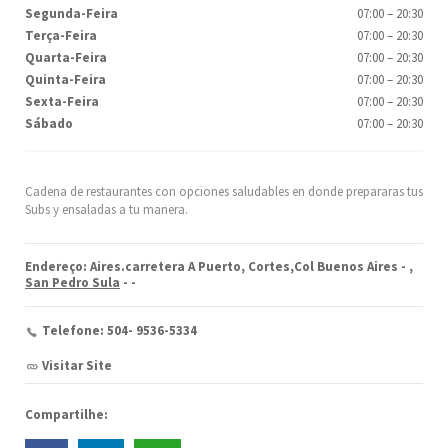
Segunda-Feira
07:00
–
20:30
Terça-Feira
07:00
–
20:30
Quarta-Feira
07:00
–
20:30
Quinta-Feira
07:00
–
20:30
Sexta-Feira
07:00
–
20:30
Sábado
07:00
–
20:30
Cadena de restaurantes con opciones saludables en donde prepararas tus
Subs y ensaladas a tu manera.
Endereço: Aires.carretera A Puerto, Cortes,Col Buenos Aires -
,
San Pedro Sula
-
-
Telefone: 504- 9536-5334
Visitar Site
Compartilhe: