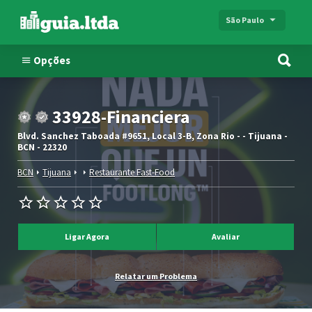
São Paulo
Opções
33928-Financiera
Blvd. Sanchez Taboada #9651, Local 3-B, Zona Rio - - Tijuana -
BCN - 22320
BCN
Tijuana
Restaurante Fast-Food
Ligar Agora
Avaliar
Relatar um Problema