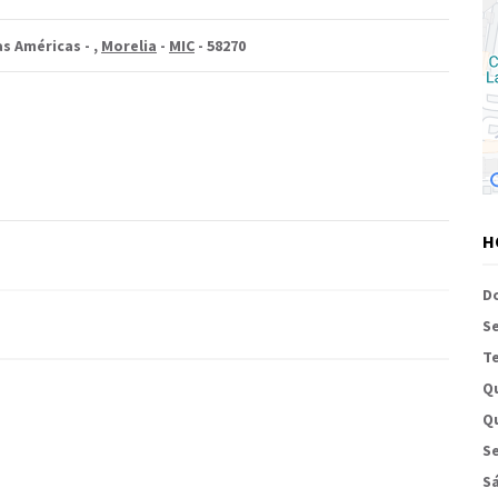
as Américas -
,
Morelia
-
MIC
- 58270
H
D
S
Te
Q
Qu
Se
S