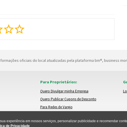
formações oficiais do local atualizadas pela plataforma bm®, business mo
Para Proprietários:
Gu
Quero Divulgar minha Empresa
Lo
Quero Publicar Cupons de Desconto
Para Redes de Varejo
ua experiência em nossos serviços, personalizar publicidade e recomendar conteú
ica de Privacidade