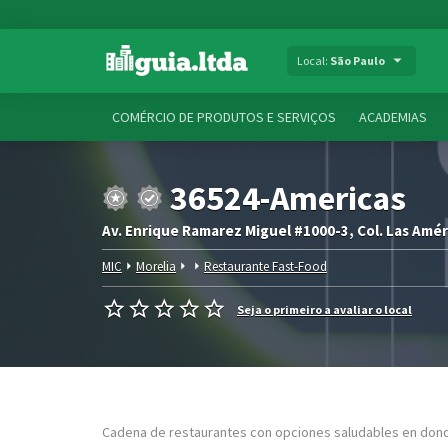
Local:
São Paulo
COMÉRCIO DE PRODUTOS E SERVIÇOS
ACADEMIAS
36524-Americas
Av. Enrique Ramarez Miguel #1000-3, Col. Las Améric
MIC
Morelia
Restaurante Fast-Food
Seja o primeiro a avaliar o local
Cadena de restaurantes con opciones saludables en dond