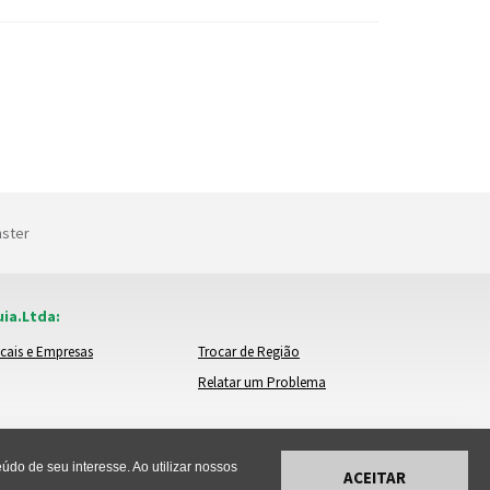
nster
ia.Ltda:
cais e Empresas
Trocar de Região
Relatar um Problema
do de seu interesse. Ao utilizar nossos
ACEITAR