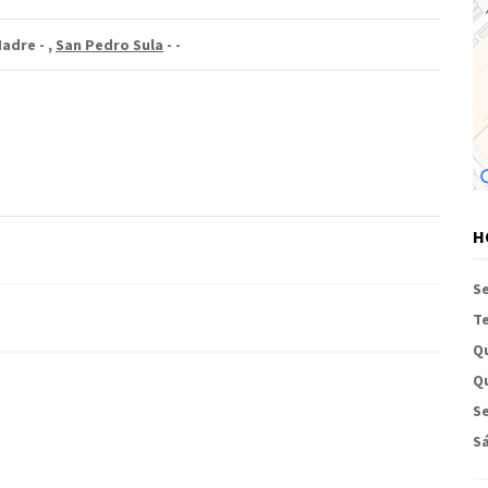
Madre -
,
San Pedro Sula
-
-
H
S
Te
Q
Qu
Se
S