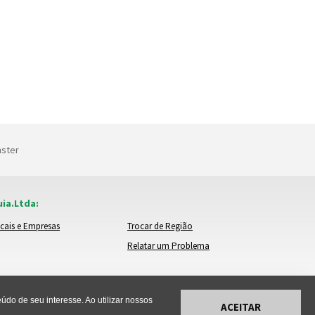
nster
ia.Ltda:
cais e Empresas
Trocar de Região
Relatar um Problema
do de seu interesse. Ao utilizar nossos
ACEITAR