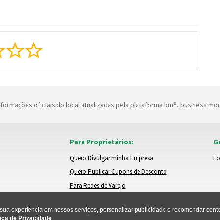
formações oficiais do local atualizadas pela plataforma bm®, business mo
Para Proprietários:
Gu
Quero Divulgar minha Empresa
Lo
Quero Publicar Cupons de Desconto
Para Redes de Varejo
ua experiência em nossos serviços, personalizar publicidade e recomendar conteú
ica de Privacidade