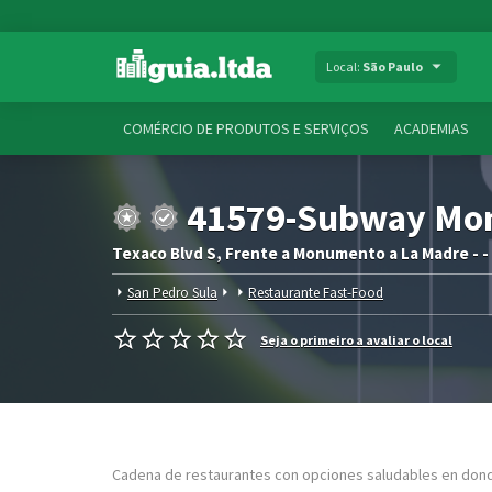
Local:
São Paulo
COMÉRCIO DE PRODUTOS E SERVIÇOS
ACADEMIAS
41579-Subway Mo
Texaco Blvd S, Frente a Monumento a La Madre - - 
San Pedro Sula
Restaurante Fast-Food
Seja o primeiro a avaliar o local
Cadena de restaurantes con opciones saludables en dond