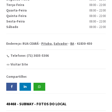
Terça-Feira
08:00
–
22:00
Quarta-Feira
08:00
–
22:00
Quinta-Feira
08:00
–
22:00
Sexta-Feira
08:00
–
22:00
Sábado
08:00
–
22:00
Endereço: RUA CEARÁ -
Pituba
,
Salvador
-
BA
- 41830-450
Telefone: (71) 3035-5306
Visitar Site
Compartilhe:
48468 - SUBWAY - FOTOS DO LOCAL