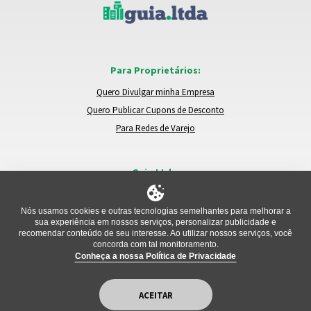
Para Proprietários:
Quero Divulgar minha Empresa
Quero Publicar Cupons de Desconto
Para Redes de Varejo
Guia.Ltda:
Locais e Empresas
Trocar de Região
Nós usamos cookies e outras tecnologias semelhantes para melhorar a
sua experiência em nossos serviços, personalizar publicidade e
Relatar um Problema
recomendar conteúdo de seu interesse. Ao utilizar nossos serviços, você
concorda com tal monitoramento.
Conheça a nossa Política de Privacidade
ACEITAR
Copyright Guia.Ltda © 2026. All Rights Reserved.