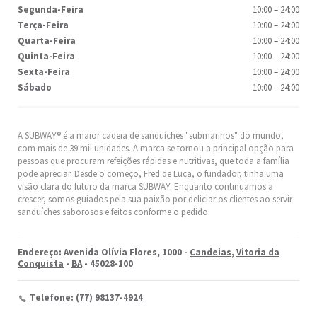
Segunda-Feira
10:00
–
24:00
Terça-Feira
10:00
–
24:00
Quarta-Feira
10:00
–
24:00
Quinta-Feira
10:00
–
24:00
Sexta-Feira
10:00
–
24:00
Sábado
10:00
–
24:00
A SUBWAY® é a maior cadeia de sanduíches "submarinos" do mundo,
com mais de 39 mil unidades. A marca se tornou a principal opção para
pessoas que procuram refeições rápidas e nutritivas, que toda a família
pode apreciar. Desde o começo, Fred de Luca, o fundador, tinha uma
visão clara do futuro da marca SUBWAY. Enquanto continuamos a
crescer, somos guiados pela sua paixão por deliciar os clientes ao servir
sanduíches saborosos e feitos conforme o pedido.
Endereço: Avenida Olívia Flores, 1000 -
Candeias
,
Vitoria da
Conquista
-
BA
- 45028-100
Telefone: (77) 98137-4924