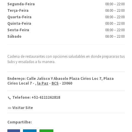
Segunda-Feira
08:00
–
22:00
Terça-Feira
08:00
–
22:00
Quarta-Feira
08:00
–
22:00
Quinta-Feira
08:00
–
22:00
Sexta-Feira
08:00
–
22:00
Sábado
08:00
–
22:00
Cadena de restaurantes con opciones saludables en donde prepararas tus
Subs y ensaladas a tu manera.
Endereço: Calle Jalisco Y Abasolo Plaza Cirios Loc 7, Plaza
Cirios Local 7 -
,
la Paz
-
BCS
- 23060
Telefone: +52-6121262818
Visitar Site
Compartilhe: