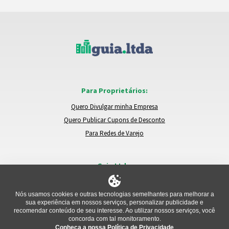
Para Proprietários:
Quero Divulgar minha Empresa
Quero Publicar Cupons de Desconto
Para Redes de Varejo
Guia.Ltda:
Locais e Empresas
Trocar de Região
Nós usamos cookies e outras tecnologias semelhantes para melhorar a
sua experiência em nossos serviços, personalizar publicidade e
Relatar um Problema
recomendar conteúdo de seu interesse. Ao utilizar nossos serviços, você
concorda com tal monitoramento.
Conheça a nossa Política de Privacidade