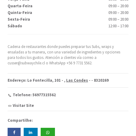
Quarta-Feira
09:00
–
20:00
Quinta-Feira
09:00
–
20:00
Sexta-Feira
09:00
–
20:00
Sábado
12:00
–
17:00
Cadena de restaurantes donde puedes preparar tus Subs, wraps y
ensaladas a tu manera, con una variedad de ingredientes y opciones
para todos los gustos. Atención a clientes vía correo a
cusser@subwaychile.cl o WhatsApp +56 9 7731 5562.
Endereço: Lo Fontecilla, 101 -
,
Las Condes
-
- 8320269
Telefone: 56977315562
Visitar Site
Compartilhe: