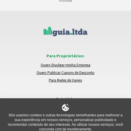
monster
Para Proprietários:
Quero Divulgar minha Empresa
Quero Publicar Cupons de Desconto
Para Redes de Varejo
Guia.Ltda:
Locais e Empresas
Trocar de Região
Nós usamos cookies e outras tecnologias semelhantes para melhorar a
sua experiência em nossos serviços, personalizar publicidade e
Relatar um Problema
recomendar conteúdo de seu interesse. Ao utilizar nossos serviços, você
concorda com tal monitoramento.