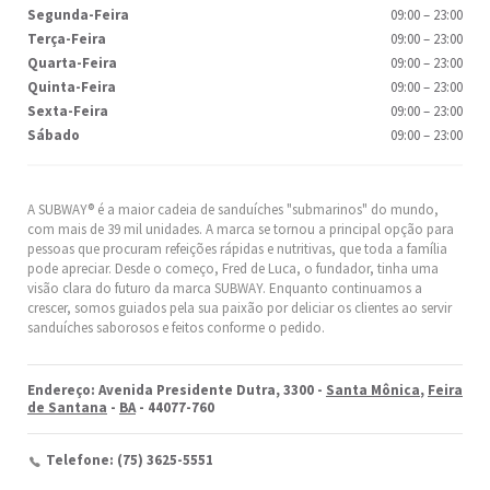
Segunda-Feira
09:00
–
23:00
Terça-Feira
09:00
–
23:00
Quarta-Feira
09:00
–
23:00
Quinta-Feira
09:00
–
23:00
Sexta-Feira
09:00
–
23:00
Sábado
09:00
–
23:00
A SUBWAY® é a maior cadeia de sanduíches "submarinos" do mundo,
com mais de 39 mil unidades. A marca se tornou a principal opção para
pessoas que procuram refeições rápidas e nutritivas, que toda a família
pode apreciar. Desde o começo, Fred de Luca, o fundador, tinha uma
visão clara do futuro da marca SUBWAY. Enquanto continuamos a
crescer, somos guiados pela sua paixão por deliciar os clientes ao servir
sanduíches saborosos e feitos conforme o pedido.
Endereço: Avenida Presidente Dutra, 3300 -
Santa Mônica
,
Feira
de Santana
-
BA
- 44077-760
Telefone: (75) 3625-5551