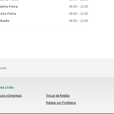
inta-Feira
08:00
–
22:00
xta-Feira
08:00
–
22:00
ábado
08:00
–
22:00
nster
ia.Ltda:
cais e Empresas
Trocar de Região
Relatar um Problema