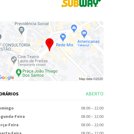
ORÁRIOS
ABERTO
omingo
08:00
–
22:00
egunda-Feira
08:00
–
22:00
rça-Feira
08:00
–
22:00
uarta-Feira
08:00
–
22:00