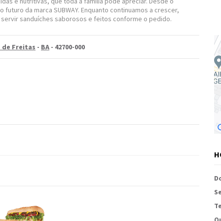
as e nutritivas, que toda a família pode apreciar. Desde o
 do futuro da marca SUBWAY. Enquanto continuamos a crescer,
o servir sanduíches saborosos e feitos conforme o pedido.
 de Freitas
-
BA
- 42700-000
H
D
S
Te
Q