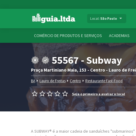
Local:
São Paulo
COMÉRCIO DE PRODUTOS E SERVIÇOS
ACADEMIAS
55567 - Subway
Praça Martiniano Maia, 153 - Centro - Lauro de Frei
BA
Lauro de Freitas
Centro
Restaurante Fast-Food
Seja o primeiro a avaliar o local
A SUBWAY® é a maior cadeia de sanduíches "submarinos" 