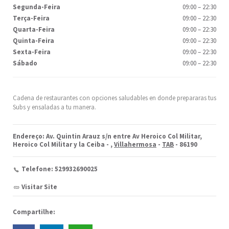
Segunda-Feira
09:00
–
22:30
Terça-Feira
09:00
–
22:30
Quarta-Feira
09:00
–
22:30
Quinta-Feira
09:00
–
22:30
Sexta-Feira
09:00
–
22:30
Sábado
09:00
–
22:30
Cadena de restaurantes con opciones saludables en donde prepararas tus
Subs y ensaladas a tu manera.
Endereço: Av. Quintin Arauz s/n entre Av Heroico Col Militar,
Heroico Col Militar y la Ceiba -
,
Villahermosa
-
TAB
- 86190
Telefone: 529932690025
Visitar Site
Compartilhe: