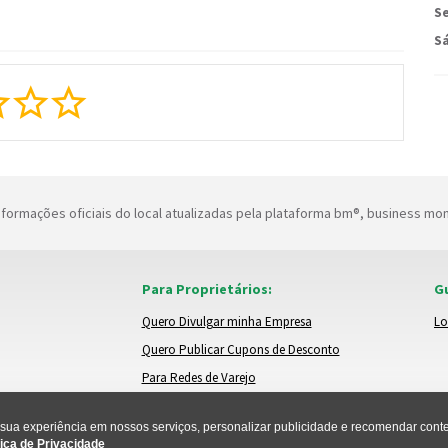
Se
S
formações oficiais do local atualizadas pela plataforma bm®, business mo
Para Proprietários:
Gu
Quero Divulgar minha Empresa
Lo
Quero Publicar Cupons de Desconto
Para Redes de Varejo
ua experiência em nossos serviços, personalizar publicidade e recomendar conteú
ica de Privacidade