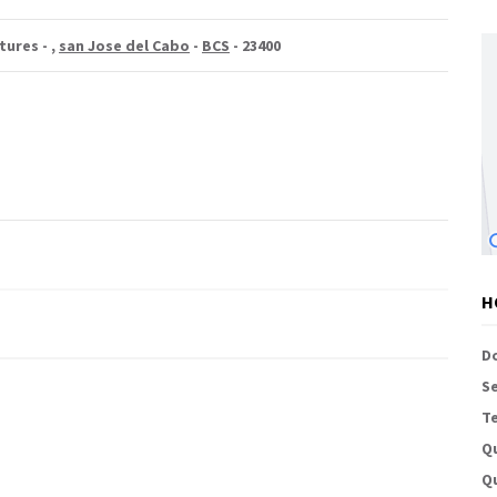
tures -
,
san Jose del Cabo
-
BCS
- 23400
H
D
S
Te
Q
Qu