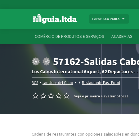
Local:
São Paulo
COMÉRCIO DE PRODUTOS E SERVIÇOS
ACADEMIAS
57162-Salidas Cab
Los Cabos International Airport, A2 Departures - -
BCS
san Jose del Cabo
Restaurante Fast-Food
Seja o primeiro a avaliar o local
Cadena de restaurantes con opciones saludables en dond