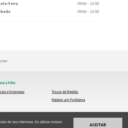
xta-Feira
09:00
–
23:00
ábado
09:00
–
23:00
nster
ia.Ltda:
cais e Empresas
Trocar de Região
Relatar um Problema
do de seu interesse. Ao utilizar nossos
ACEITAR