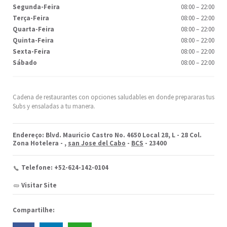
Segunda-Feira
08:00
–
22:00
Terça-Feira
08:00
–
22:00
Quarta-Feira
08:00
–
22:00
Quinta-Feira
08:00
–
22:00
Sexta-Feira
08:00
–
22:00
Sábado
08:00
–
22:00
Cadena de restaurantes con opciones saludables en donde prepararas tus
Subs y ensaladas a tu manera.
Endereço: Blvd. Mauricio Castro No. 4650 Local 28, L - 28 Col.
Zona Hotelera -
,
san Jose del Cabo
-
BCS
- 23400
Telefone: +52-624-142-0104
Visitar Site
Compartilhe: