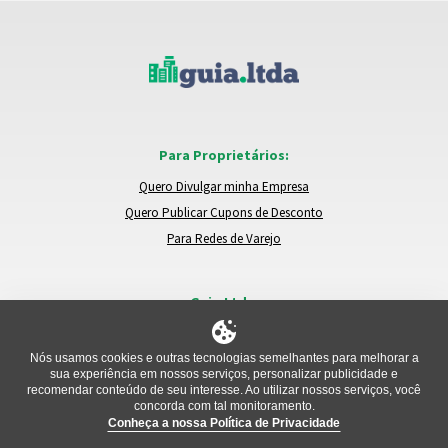
Para Proprietários:
Quero Divulgar minha Empresa
Quero Publicar Cupons de Desconto
Para Redes de Varejo
Guia.Ltda:
Locais e Empresas
Trocar de Região
Nós usamos cookies e outras tecnologias semelhantes para melhorar a
sua experiência em nossos serviços, personalizar publicidade e
Relatar um Problema
recomendar conteúdo de seu interesse. Ao utilizar nossos serviços, você
concorda com tal monitoramento.
Conheça a nossa Política de Privacidade