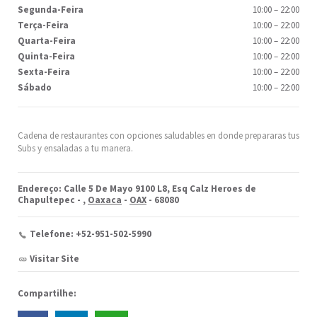
Segunda-Feira
10:00
–
22:00
Terça-Feira
10:00
–
22:00
Quarta-Feira
10:00
–
22:00
Quinta-Feira
10:00
–
22:00
Sexta-Feira
10:00
–
22:00
Sábado
10:00
–
22:00
Cadena de restaurantes con opciones saludables en donde prepararas tus
Subs y ensaladas a tu manera.
Endereço: Calle 5 De Mayo 9100 L8, Esq Calz Heroes de
Chapultepec -
,
Oaxaca
-
OAX
- 68080
Telefone: +52-951-502-5990
Visitar Site
Compartilhe: