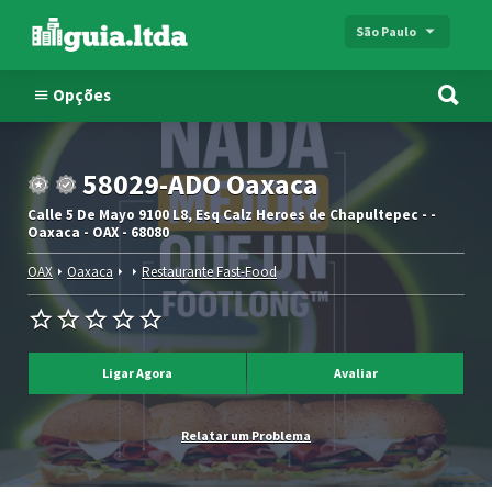
São Paulo
Opções
58029-ADO Oaxaca
Calle 5 De Mayo 9100 L8, Esq Calz Heroes de Chapultepec - -
Oaxaca - OAX - 68080
OAX
Oaxaca
Restaurante Fast-Food
Ligar Agora
Avaliar
Relatar um Problema