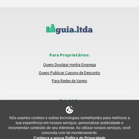
Para Proprietários:
Quero Divulgar minha Empresa
Quero Publicar Cupons de Desconto
Para Redes de Varejo
Guia.Ltda:
Locais e Empresas
Trocar de Região
Nós usamos cookies e outras tecnologias semelhantes para melhorar a
sua experiência em nossos serviços, personalizar publicidade e
Relatar um Problema
recomendar conteúdo de seu interesse. Ao utilizar nossos serviços, você
concorda com tal monitoramento.
Conheça a nossa Política de Privacidade