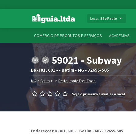
Local:
São Paulo
COMÉRCIO DE PRODUTOS E SERVIÇOS
ACADEMIAS
59021 - Subway
BR-381, 601 - - Betim - MG - 32655-505
MG
Betim
Restaurante Fast-Food
Seja o primeiro a avaliar o local
Endereço: BR-381, 601 -
,
Betim
-
MG
- 32655-505