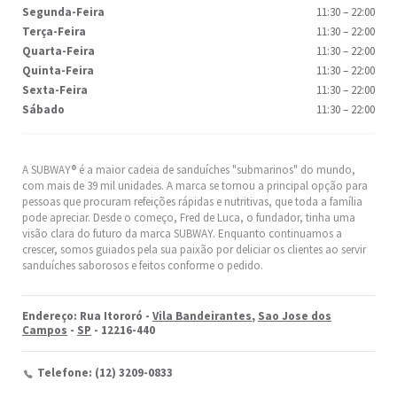
Segunda-Feira
11:30
–
22:00
Terça-Feira
11:30
–
22:00
Quarta-Feira
11:30
–
22:00
Quinta-Feira
11:30
–
22:00
Sexta-Feira
11:30
–
22:00
Sábado
11:30
–
22:00
A SUBWAY® é a maior cadeia de sanduíches "submarinos" do mundo,
com mais de 39 mil unidades. A marca se tornou a principal opção para
pessoas que procuram refeições rápidas e nutritivas, que toda a família
pode apreciar. Desde o começo, Fred de Luca, o fundador, tinha uma
visão clara do futuro da marca SUBWAY. Enquanto continuamos a
crescer, somos guiados pela sua paixão por deliciar os clientes ao servir
sanduíches saborosos e feitos conforme o pedido.
Endereço: Rua Itororó -
Vila Bandeirantes
,
Sao Jose dos
Campos
-
SP
- 12216-440
Telefone: (12) 3209-0833