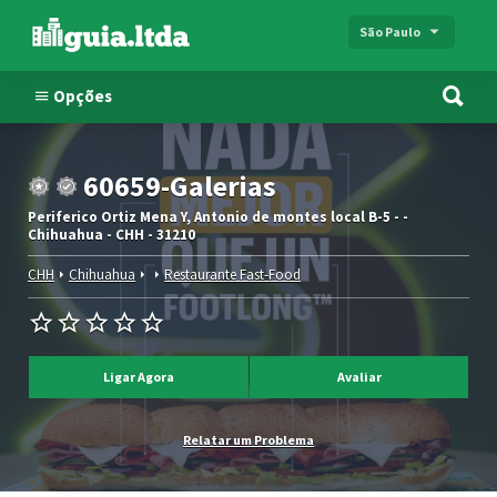
São Paulo
Opções
60659-Galerias
Periferico Ortiz Mena Y, Antonio de montes local B-5 - -
Chihuahua - CHH - 31210
CHH
Chihuahua
Restaurante Fast-Food
Ligar Agora
Avaliar
Relatar um Problema