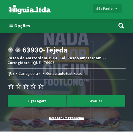
São Paulo
Opções
63930-Tejeda
Paseo de Amsterdam 193 A, Col. Paseo Amsterdam - -
Corregidora - QUE - 76902
QUE
Corregidora
Restaurante Fast-Food
Ligar Agora
Avaliar
Relatar um Problema