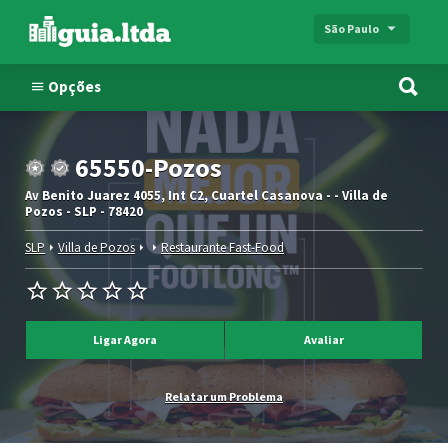
São Paulo
Opções
65550-Pozos
Av Benito Juarez 4055, Int C2, Cuartel Casanova - - Villa de
Pozos - SLP - 78420
SLP
Villa de Pozos
Restaurante Fast-Food
Ligar Agora
Avaliar
Relatar um Problema