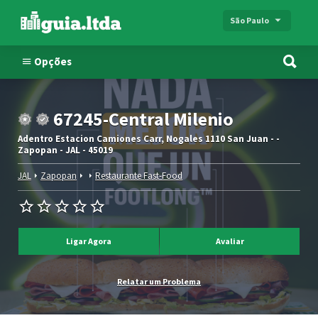
São Paulo
Opções
67245-Central Milenio
Adentro Estacion Camiones Carr, Nogales 1110 San Juan - -
Zapopan - JAL - 45019
JAL
Zapopan
Restaurante Fast-Food
Ligar Agora
Avaliar
Relatar um Problema