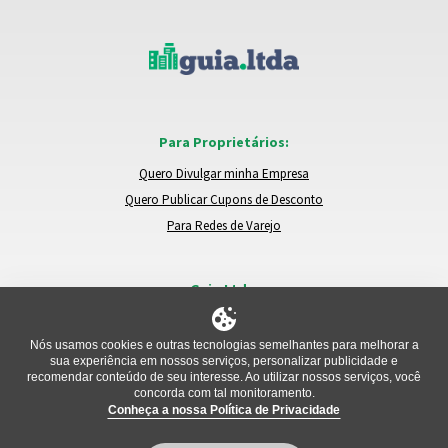
Para Proprietários:
Quero Divulgar minha Empresa
Quero Publicar Cupons de Desconto
Para Redes de Varejo
Guia.Ltda:
Locais e Empresas
Trocar de Região
Nós usamos cookies e outras tecnologias semelhantes para melhorar a
sua experiência em nossos serviços, personalizar publicidade e
Relatar um Problema
recomendar conteúdo de seu interesse. Ao utilizar nossos serviços, você
concorda com tal monitoramento.
Conheça a nossa Política de Privacidade