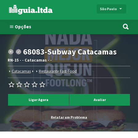
São Paulo
Opções
68083-Subway Catacamas
RN-15 - - Catacamas - -
Catacamas
Restaurante Fast-Food
Ligar Agora
Avaliar
Relatar um Problema