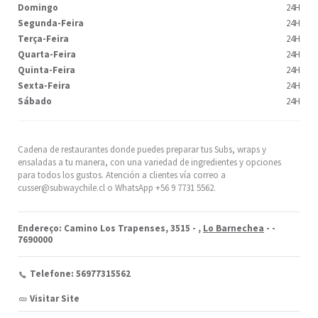
Domingo
24H
Segunda-Feira
24H
Terça-Feira
24H
Quarta-Feira
24H
Quinta-Feira
24H
Sexta-Feira
24H
Sábado
24H
Cadena de restaurantes donde puedes preparar tus Subs, wraps y
ensaladas a tu manera, con una variedad de ingredientes y opciones
para todos los gustos. Atención a clientes vía correo a
cusser@subwaychile.cl o WhatsApp +56 9 7731 5562.
Endereço: Camino Los Trapenses, 3515 -
,
Lo Barnechea
-
-
7690000
Telefone: 56977315562
Visitar Site