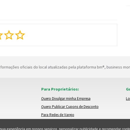
formações oficiais do local atualizadas pela plataforma bm®, business mo
Para Proprietários:
Gu
Quero Divulgar minha Empresa
Lo
Quero Publicar Cupons de Desconto
Para Redes de Varejo
ua experiência em nossos serviços, personalizar publicidade e recomendar conteú