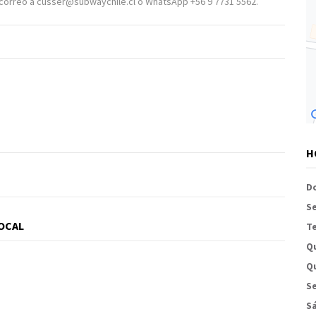
a correo a cusser@subwaychile.cl o WhatsApp +56 9 7731 5562.
H
D
S
LOCAL
Te
Q
Qu
Se
S