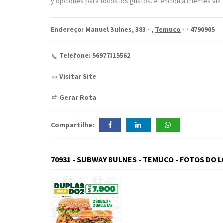
y opciones para todos los gustos. Atención a clientes ví
Endereço: Manuel Bulnes, 383 -
,
Temuco
-
- 4790905
Telefone: 56977315562
Visitar Site
Gerar Rota
Compartilhe:
70931 - SUBWAY BULNES - TEMUCO - FOTOS DO 