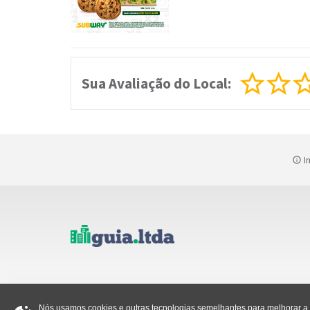
Sua Avaliação do Local:
In
Nós usamos cookies e outras tecnologias semelhantes para melhorar a s