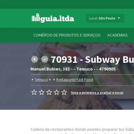
Local:
São Paulo
COMÉRCIO DE PRODUTOS E SERVIÇOS
ACADEMIAS
70931 - Subway Bu
Manuel Bulnes, 383 - - Temuco - - 4790905
Temuco
Restaurante Fast-Food
Seja o primeiro a avaliar o local
Cadena de restaurantes donde puedes preparar tus Subs,