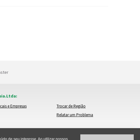
nster
ia.Ltda:
cais e Empresas
Trocar de Região
Relatar um Problema
do de seu interesse. Ao utilizar nossos