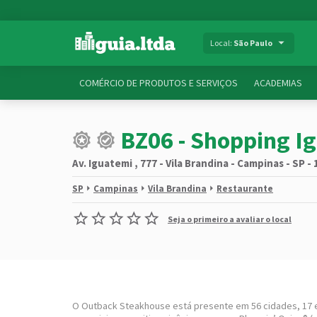
Local:
São Paulo
COMÉRCIO DE PRODUTOS E SERVIÇOS
ACADEMIAS
BZ06 - Shopping I
Av. Iguatemi , 777 - Vila Brandina - Campinas - SP -
SP
Campinas
Vila Brandina
Restaurante
Seja o primeiro a avaliar o local
O Outback Steakhouse está presente em 56 cidades, 17 es