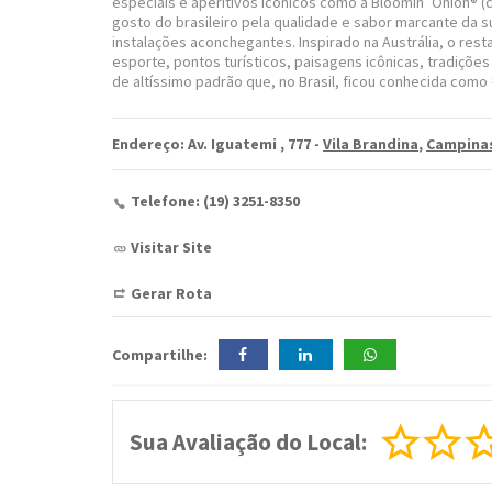
especiais e aperitivos icônicos como a Bloomin’ Onion® (
gosto do brasileiro pela qualidade e sabor marcante da 
instalações aconchegantes. Inspirado na Austrália, o rest
esporte, pontos turísticos, paisagens icônicas, tradições
de altíssimo padrão que, no Brasil, ficou conhecida co
Endereço: Av. Iguatemi , 777 -
Vila Brandina
,
Campina
Telefone: (19) 3251-8350
Visitar Site
Gerar Rota
Compartilhe:
Sua Avaliação do Local: