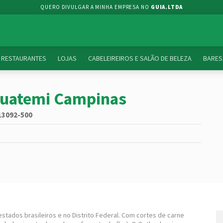
QUERO DIVULGAR A MINHA EMPRESA NO
GUIA.LTDA
RESTAURANTES
LOJAS
CABELEIREIROS E SALÃO DE BELEZA
BARES
guatemi Campinas
 13092-500
tados brasileiros e no Distrito Federal. Com cortes de carne