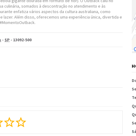
cebola gigante dourada em formato de flor). O Outback caiu no
sua culinária, somados à descontração no atendimento e às
aurante enfatiza vários aspectos da cultura australiana, como
 e lazer. Além disso, oferecemos uma experiência única, divertida e
mo #MomentoOutback.
s
-
SP
- 13092-500
H
D
S
Te
Q
Qu
Se
S