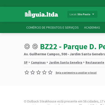
Local:
São Paulo
COMÉRCIO DE PRODUTOS E SERVIÇOS
ACADEMIAS
BZ22 - Parque D. 
Av. Guilherme Campos, 500 - Jardim Santa Genebra
SP
Campinas
Jardim Santa Genebra
Restaurante
Seja o primeiro a avaliar o local
O Outback Steakhouse está presente em 56 cidades, 17 es