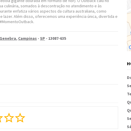
cebola gigante dourada em formato de flor). O Outback caiu no
sua culinária, somados à descontração no atendimento e às
aurante enfatiza vários aspectos da cultura australiana, como
 e lazer. Além disso, oferecemos uma experiência única, divertida e
mo #MomentoOutback.
 Genebra
,
Campinas
-
SP
- 13087-635
H
D
S
Te
Q
Qu
Se
S