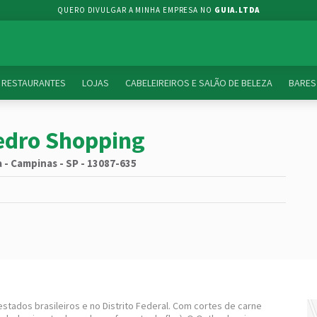
QUERO DIVULGAR A MINHA EMPRESA NO
GUIA.LTDA
RESTAURANTES
LOJAS
CABELEIREIROS E SALÃO DE BELEZA
BARES
Pedro Shopping
 - Campinas - SP - 13087-635
tados brasileiros e no Distrito Federal. Com cortes de carne