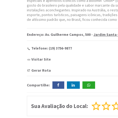
especiais e aperitivos icônicos como a Bloomin’ Onion® (
gosto do brasileiro pela qualidade e sabor marcante da 
instalações aconchegantes. Inspirado na Austrália, o rest
esporte, pontos turísticos, paisagens icônicas, tradições
de altíssimo padrão que, no Brasil, ficou conhecida co
Endereço: Av. Guilherme Campos, 500 -
Jardim Santa
Telefone: (19) 3756-9877
Visitar Site
Gerar Rota
Compartilhe:
Sua Avaliação do Local: