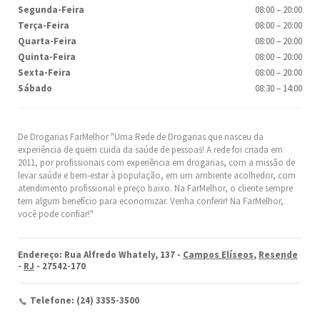
Segunda-Feira
08:00
–
20:00
Terça-Feira
08:00
–
20:00
Quarta-Feira
08:00
–
20:00
Quinta-Feira
08:00
–
20:00
Sexta-Feira
08:00
–
20:00
Sábado
08:30
–
14:00
De Drogarias FarMelhor "Uma Rede de Drogarias que nasceu da
experiência de quem cuida da saúde de pessoas! A rede foi criada em
2011, por profissionais com experiência em drogarias, com a missão de
levar saúde e bem-estar à população, em um ambiente acolhedor, com
atendimento profissional e preço baixo. Na FarMelhor, o cliente sempre
tem algum benefício para economizar. Venha conferir! Na FarMelhor,
você pode confiar!"
Endereço: Rua Alfredo Whately, 137 -
Campos Elíseos
,
Resende
-
RJ
- 27542-170
Telefone: (24) 3355-3500