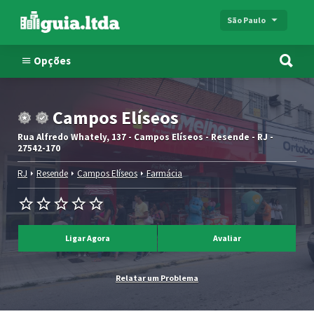
São Paulo
Opções
Campos Elíseos
Rua Alfredo Whately, 137 - Campos Elíseos - Resende - RJ -
27542-170
RJ
Resende
Campos Elíseos
Farmácia
Ligar Agora
Avaliar
Relatar um Problema