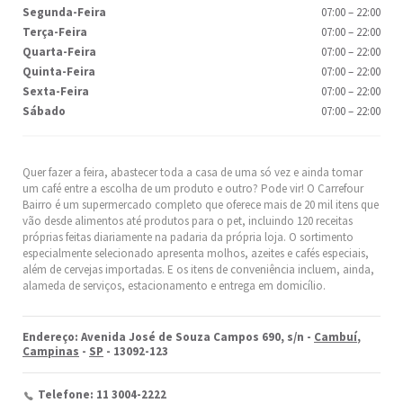
Segunda-Feira
07:00
–
22:00
Terça-Feira
07:00
–
22:00
Quarta-Feira
07:00
–
22:00
Quinta-Feira
07:00
–
22:00
Sexta-Feira
07:00
–
22:00
Sábado
07:00
–
22:00
Quer fazer a feira, abastecer toda a casa de uma só vez e ainda tomar
um café entre a escolha de um produto e outro? Pode vir! O Carrefour
Bairro é um supermercado completo que oferece mais de 20 mil itens que
vão desde alimentos até produtos para o pet, incluindo 120 receitas
próprias feitas diariamente na padaria da própria loja. O sortimento
especialmente selecionado apresenta molhos, azeites e cafés especiais,
além de cervejas importadas. E os itens de conveniência incluem, ainda,
alameda de serviços, estacionamento e entrega em domicílio.
Endereço: Avenida José de Souza Campos 690, s/n -
Cambuí
,
Campinas
-
SP
- 13092-123
Telefone: 11 3004-2222