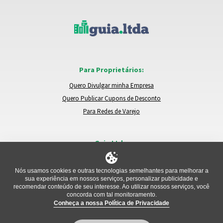
Para Proprietários:
Quero Divulgar minha Empresa
Quero Publicar Cupons de Desconto
Para Redes de Varejo
Guia.Ltda:
Locais e Empresas
Trocar de Região
Nós usamos cookies e outras tecnologias semelhantes para melhorar a
sua experiência em nossos serviços, personalizar publicidade e
Relatar um Problema
recomendar conteúdo de seu interesse. Ao utilizar nossos serviços, você
concorda com tal monitoramento.
Conheça a nossa Política de Privacidade