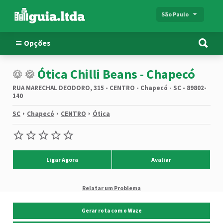
São Paulo
Opções
Ótica Chilli Beans - Chapecó
RUA MARECHAL DEODORO, 315 - CENTRO - Chapecó - SC - 89802-
140
SC
Chapecó
CENTRO
Ótica
Ligar Agora
Avaliar
Relatar um Problema
Gerar rota com o Waze