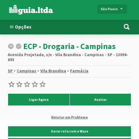
São Paulo
Opções
ECP - Drogaria - Campinas
Avenida Projetada, s/n - Vila Brandina - Campinas - SP - 13094-
693
SP
Campinas
Vila Brandina
Farmácia
Ligar Agora
Avaliar
Relatar um Problema
Gerar rota com o Waze