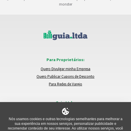
monster
Para Proprietários:
Quero Divulgar minha Empresa
Quero Publicar Cupons de Desconto
Para Redes de Varejo
Guia.Ltda:
Locais e Empresas
Trocar de Região
Nós usamos cookies e outras tecnologias semelhantes para melhorar a
sua experiência em nossos serviços, personalizar publicidade e
Relatar um Problema
recomendar conteúdo de seu interesse. Ao utilizar nossos serviços, você