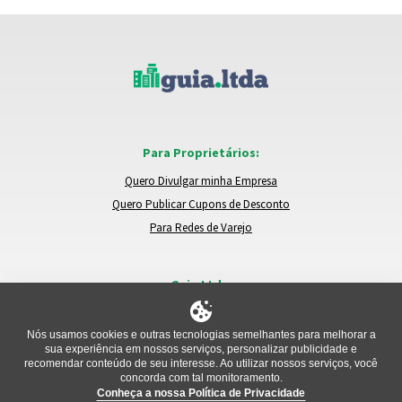
Para Proprietários:
Quero Divulgar minha Empresa
Quero Publicar Cupons de Desconto
Para Redes de Varejo
Guia.Ltda:
Locais e Empresas
Trocar de Região
Nós usamos cookies e outras tecnologias semelhantes para melhorar a
sua experiência em nossos serviços, personalizar publicidade e
Relatar um Problema
recomendar conteúdo de seu interesse. Ao utilizar nossos serviços, você
concorda com tal monitoramento.
Conheça a nossa Política de Privacidade