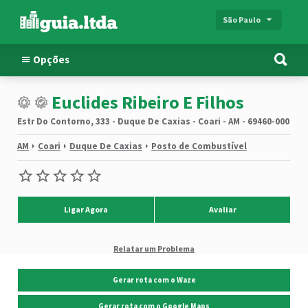
São Paulo
Opções
Euclides Ribeiro E Filhos
Estr Do Contorno, 333 - Duque De Caxias - Coari - AM - 69460-000
AM
Coari
Duque De Caxias
Posto de Combustível
Ligar Agora
Avaliar
Relatar um Problema
Gerar rota com o Waze
Gerar rota com o Google Maps