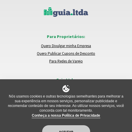
Para Proprietários:
Quero Divulgar minha Empresa
Quero Publicar Cupons de Desconto
Para Redes de Varejo
Guia.Ltda:
Locais e Empresas
Trocar de Região
Nós usamos cookies e outras tecnologias semelhantes para melhorar a
sua experiência em nossos serviços, personalizar publicidade e
Relatar um Problema
recomendar conteúdo de seu interesse. Ao utilizar nossos serviços, você
concorda com tal monitoramento.
Conheça a nossa Política de Privacidade