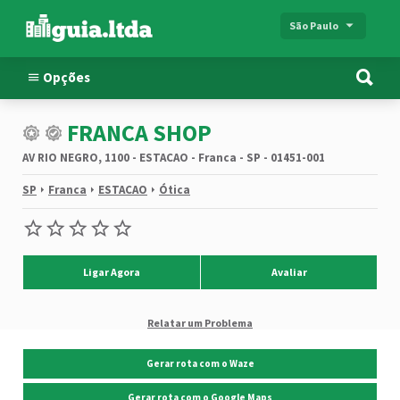
São Paulo
Opções
FRANCA SHOP
AV RIO NEGRO, 1100 - ESTACAO - Franca - SP - 01451-001
SP
Franca
ESTACAO
Ótica
Ligar Agora
Avaliar
Relatar um Problema
Gerar rota com o Waze
Gerar rota com o Google Maps