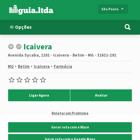
São Paulo
Opções
Icaivera
Avenida Sycaba, 1201 - Icaivera - Betim - MG - 32611-292
MG
Betim
Icaivera
Farmácia
Ligar Agora
Avaliar
Relatar um Problema
Gerar rota com o Waze
Gerar rota com o Google Maps