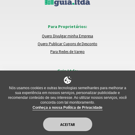
Para Proprietários:
Quero Divulgar minha Empresa
Quero Publicar Cupons de Desconto
Para Redes de Varejo
Guia.Ltda:
Locais e Empresas
Trocar de Região
Nós usamos cookies e outras tecnologias semelhantes para melhorar a
sua experiência em nossos serviços, personalizar publicidade e
Relatar um Problema
recomendar conteúdo de seu interesse. Ao utilizar nossos serviços, você
concorda com tal monitoramento.
Conheça a nossa Política de Privacidade
ACEITAR
Copyright Guia.Ltda © 2026. All Rights Reserved.