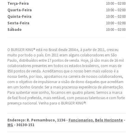
Terça-Feira
10:00
–
02:00
Quarta-Feira
10:00
–
02:00
Quinta-Feira
10:00
–
02:00
Sexta-Feira
10:00
–
02:00
Sábado
10:00
–
02:00
O BURGER KING® está no Brasil desde 2004 e, à partir de 2011, cresceu
muito por todo o país. Em 2011 eram alguns colaboradores em São
Paulo, distribuídos entre 17 pontos de venda. Hoje, já são mais de 16 mil
colaboradores presentes em todos os estados brasileiros, com mais de
850 pontos de venda. Acreditamos que o nosso bem mais valioso é a
nossa Gente, por isso, apostamos na carreira de nossos colaboradores,
com o objetivo de impulsionar a visão de dono daqueles que acreditam
em um Sonho Grande: Ser a mais prazerosa experiência de alimentação.
Para sustentar esse sonho, focamos em quatro pilares: Sermos a marca
de fast food preferida, mais rentável, com pessoas talentosas e com forte
presença nacional. Venha para o BURGER KING®!
Endereço: R. Pernambuco, 1136 -
Funcionarios
,
Belo Horizonte
-
MG
- 30130-151