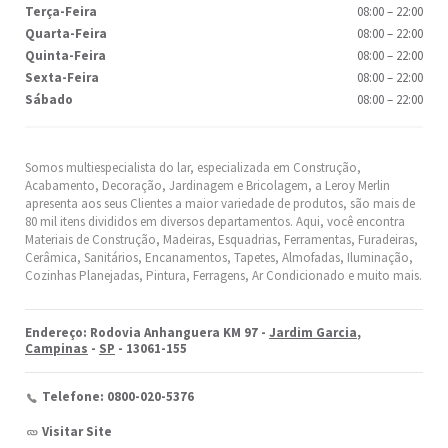
Terça-Feira
08:00
–
22:00
Quarta-Feira
08:00
–
22:00
Quinta-Feira
08:00
–
22:00
Sexta-Feira
08:00
–
22:00
Sábado
08:00
–
22:00
Somos multiespecialista do lar, especializada em Construção,
Acabamento, Decoração, Jardinagem e Bricolagem, a Leroy Merlin
apresenta aos seus Clientes a maior variedade de produtos, são mais de
80 mil itens divididos em diversos departamentos. Aqui, você encontra
Materiais de Construção, Madeiras, Esquadrias, Ferramentas, Furadeiras,
Cerâmica, Sanitários, Encanamentos, Tapetes, Almofadas, Iluminação,
Cozinhas Planejadas, Pintura, Ferragens, Ar Condicionado e muito mais.
Endereço: Rodovia Anhanguera KM 97 -
Jardim Garcia
,
Campinas
-
SP
- 13061-155
Telefone: 0800-020-5376
Visitar Site