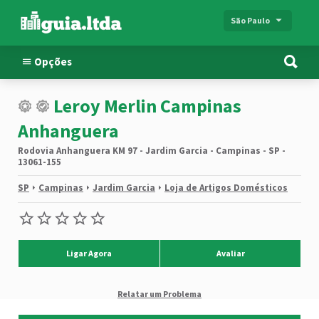
São Paulo
Opções
Leroy Merlin Campinas
Anhanguera
Rodovia Anhanguera KM 97 - Jardim Garcia - Campinas - SP -
13061-155
SP
Campinas
Jardim Garcia
Loja de Artigos Domésticos
Ligar Agora
Avaliar
Relatar um Problema