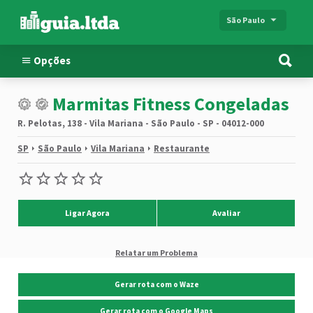
São Paulo
Opções
Marmitas Fitness Congeladas
R. Pelotas, 138 - Vila Mariana - São Paulo - SP - 04012-000
SP
São Paulo
Vila Mariana
Restaurante
Ligar Agora
Avaliar
Relatar um Problema
Gerar rota com o Waze
Gerar rota com o Google Maps