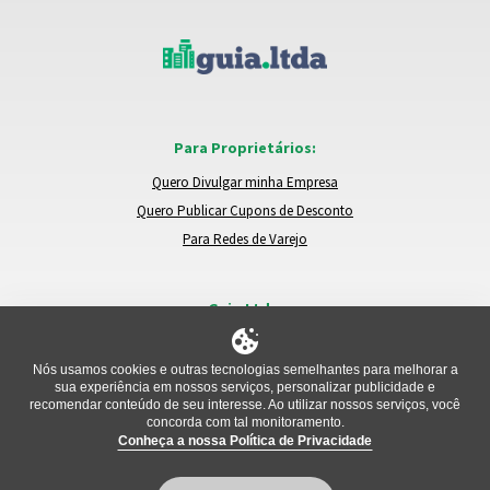
Para Proprietários:
Quero Divulgar minha Empresa
Quero Publicar Cupons de Desconto
Para Redes de Varejo
Guia.Ltda:
Locais e Empresas
Trocar de Região
Nós usamos cookies e outras tecnologias semelhantes para melhorar a
sua experiência em nossos serviços, personalizar publicidade e
Relatar um Problema
recomendar conteúdo de seu interesse. Ao utilizar nossos serviços, você
concorda com tal monitoramento.
Conheça a nossa Política de Privacidade