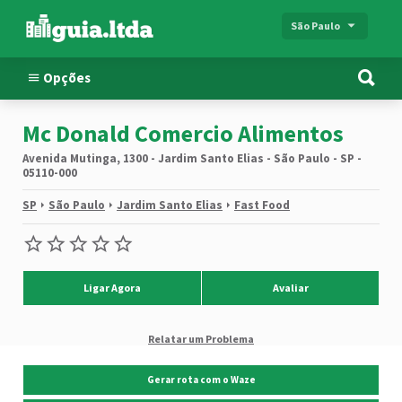
São Paulo
Opções
Mc Donald Comercio Alimentos
Avenida Mutinga, 1300 - Jardim Santo Elias - São Paulo - SP -
05110-000
SP
São Paulo
Jardim Santo Elias
Fast Food
Ligar Agora
Avaliar
Relatar um Problema
Gerar rota com o Waze