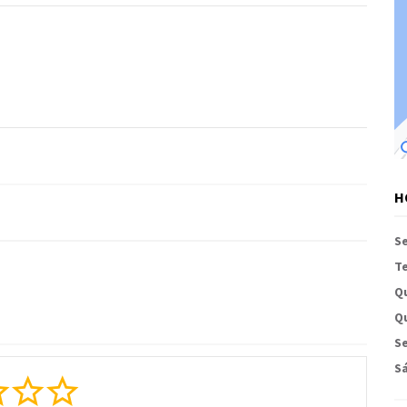
H
S
Te
Q
Qu
Se
S