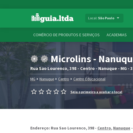
Local:
São Paulo
COMÉRCIO DE PRODUTOS E SERVIÇOS
ACADEMIAS
Microlins - Nanuq
Rua Sao Lourenco, 398 - Centro - Nanuque - MG - 
MG
Nanuque
Centro
Centro Educacional
Seja o primeiro a avaliar o local
Endereço: Rua Sao Lourenco, 398 -
Centro
,
Nanuque