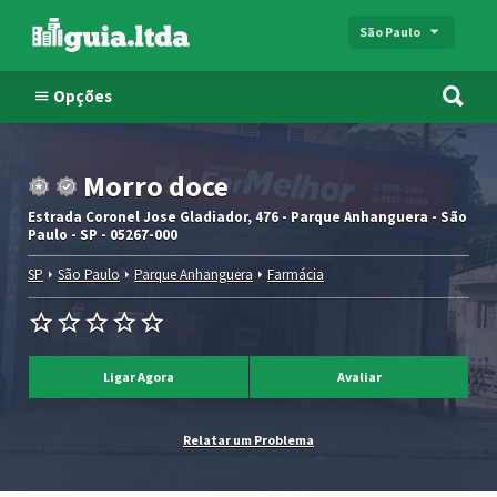
São Paulo
Opções
Morro doce
Estrada Coronel Jose Gladiador, 476 - Parque Anhanguera - São
Paulo - SP - 05267-000
SP
São Paulo
Parque Anhanguera
Farmácia
Ligar Agora
Avaliar
Relatar um Problema