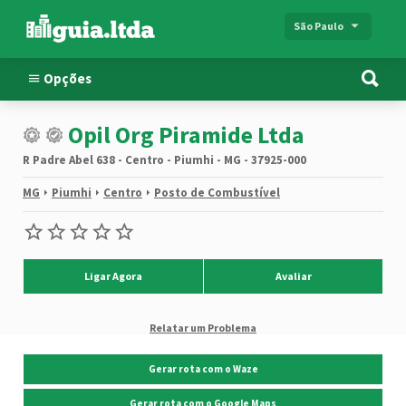
São Paulo
Opções
Opil Org Piramide Ltda
R Padre Abel 638 - Centro - Piumhi - MG - 37925-000
MG
Piumhi
Centro
Posto de Combustível
Ligar Agora
Avaliar
Relatar um Problema
Gerar rota com o Waze
Gerar rota com o Google Maps