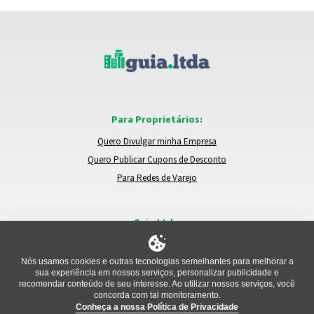
Para Proprietários:
Quero Divulgar minha Empresa
Quero Publicar Cupons de Desconto
Para Redes de Varejo
Guia.Ltda:
Locais e Empresas
Trocar de Região
Nós usamos cookies e outras tecnologias semelhantes para melhorar a
sua experiência em nossos serviços, personalizar publicidade e
Relatar um Problema
recomendar conteúdo de seu interesse. Ao utilizar nossos serviços, você
concorda com tal monitoramento.
Conheça a nossa Política de Privacidade