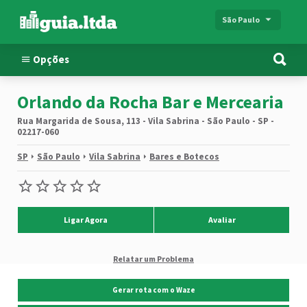
São Paulo
Opções
Orlando da Rocha Bar e Mercearia
Rua Margarida de Sousa, 113 - Vila Sabrina - São Paulo - SP -
02217-060
SP
São Paulo
Vila Sabrina
Bares e Botecos
Ligar Agora
Avaliar
Relatar um Problema
Gerar rota com o Waze