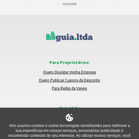
monster
Para Proprietários:
Quero Divulgar minha Empresa
Quero Publicar Cupons de Desconto
Para Redes de Varejo
Guia.Ltda:
Locais e Empresas
Trocar de Região
Nós usamos cookies e outras tecnologias semelhantes para melhorar a
sua experiência em nossos serviços, personalizar publicidade e
Relatar um Problema
recomendar conteúdo de seu interesse. Ao utilizar nossos serviços, você