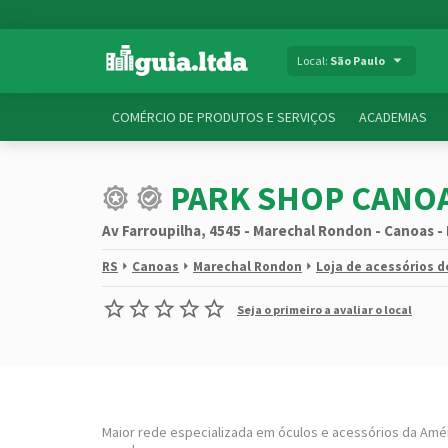
Local:
São Paulo
COMÉRCIO DE PRODUTOS E SERVIÇOS
ACADEMIAS
PARK SHOP CANOA
Av Farroupilha, 4545 - Marechal Rondon - Canoas -
RS
Canoas
Marechal Rondon
Loja de acessórios 
Seja o primeiro a avaliar o local
Maior rede especializada em óculos e acessórios da Amér