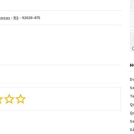
anoas
-
RS
- 92020-475
H
D
S
Te
Q
Qu
Se
S