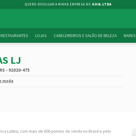
QUERO DIVULGAR A MINHA EMPRESA NO
GUIA.LTDA
RESTAURANTES
LOJAS
CABELEIREIROS E SALÃO DE BELEZA
BARES
S LJ
 RS - 92020-475
de moda
ica Latina, com mais de 800 pontos de venda no Brasil e pelo